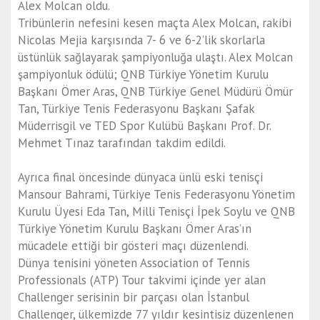
Alex Molcan oldu.
Tribünlerin nefesini kesen maçta Alex Molcan, rakibi
Nicolas Mejia karşısında 7- 6 ve 6-2’lik skorlarla
üstünlük sağlayarak şampiyonluğa ulaştı. Alex Molcan
şampiyonluk ödülü; QNB Türkiye Yönetim Kurulu
Başkanı Ömer Aras, QNB Türkiye Genel Müdürü Ömür
Tan, Türkiye Tenis Federasyonu Başkanı Şafak
Müderrisgil ve TED Spor Kulübü Başkanı Prof. Dr.
Mehmet Tınaz tarafından takdim edildi.
Ayrıca final öncesinde dünyaca ünlü eski tenisçi
Mansour Bahrami, Türkiye Tenis Federasyonu Yönetim
Kurulu Üyesi Eda Tan, Milli Tenisçi İpek Soylu ve QNB
Türkiye Yönetim Kurulu Başkanı Ömer Aras’ın
mücadele ettiği bir gösteri maçı düzenlendi.
Dünya tenisini yöneten Association of Tennis
Professionals (ATP) Tour takvimi içinde yer alan
Challenger serisinin bir parçası olan İstanbul
Challenger, ülkemizde 77 yıldır kesintisiz düzenlenen