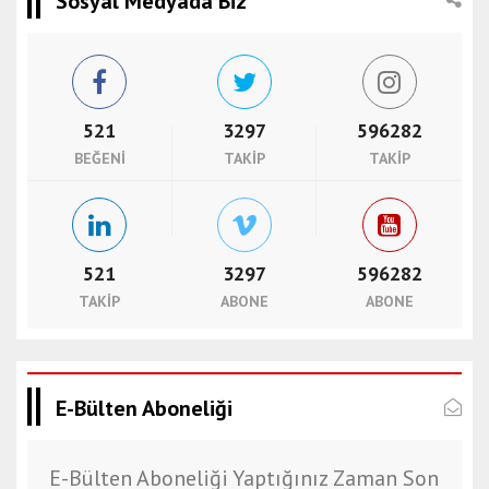
Sosyal Medyada Biz
521
3297
596282
BEĞENI
TAKIP
TAKIP
521
3297
596282
TAKIP
ABONE
ABONE
E-Bülten Aboneliği
E-Bülten Aboneliği Yaptığınız Zaman Son