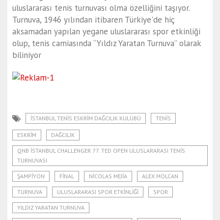
uluslararası tenis turnuvası olma özelliğini taşıyor.
Turnuva, 1946 yılından itibaren Türkiye'de hiç
aksamadan yapılan yegane uluslararası spor etkinliği
olup, tenis camiasında “Yıldız Yaratan Turnuva” olarak
biliniyor
İSTANBUL TENIS ESKRIM DAĞCILIK KULÜBÜ
TENIS
ESKRIM
DAĞCILIK
QNB İSTANBUL CHALLENGER 77. TED OPEN ULUSLARARASI TENIS
TURNUVASI
ŞAMPIYON
FINAL
NICOLAS MEJIA
ALEX MOLCAN
TURNUVA
ULUSLARARASI SPOR ETKINLIĞI
SPOR
YILDIZ YARATAN TURNUVA