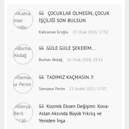
ÇOCUKLAR ÖLMESİN, ÇOCUK
İŞÇİLİĞİ SON BULSUN
Kahraman Eroğlu
23 Ocak 2026, 17:52
GÜLE GÜLE ŞEKERİM…
Burhan Akdağ
16 Ocak 2026, 13:12
TADIMIZ KAÇMASIN..!!
Semanur Perim
25 Aralık 2025, 17:53
​Kozmik Eksen Değişimi: Kova-
Aslan Aksında Büyük Yıkılış ve
Yeniden İnşa